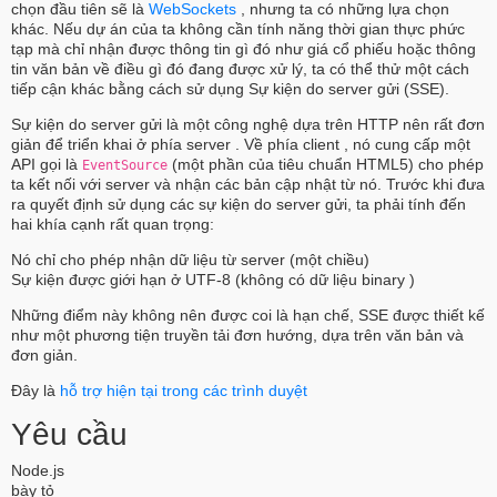
chọn đầu tiên sẽ là
WebSockets
, nhưng ta có những lựa chọn
khác. Nếu dự án của ta không cần tính năng thời gian thực phức
tạp mà chỉ nhận được thông tin gì đó như giá cổ phiếu hoặc thông
tin văn bản về điều gì đó đang được xử lý, ta có thể thử một cách
tiếp cận khác bằng cách sử dụng Sự kiện do server gửi (SSE).
Sự kiện do server gửi là một công nghệ dựa trên HTTP nên rất đơn
giản để triển khai ở phía server . Về phía client , nó cung cấp một
API gọi là
(một phần của tiêu chuẩn HTML5) cho phép
EventSource
ta kết nối với server và nhận các bản cập nhật từ nó. Trước khi đưa
ra quyết định sử dụng các sự kiện do server gửi, ta phải tính đến
hai khía cạnh rất quan trọng:
Nó chỉ cho phép nhận dữ liệu từ server (một chiều)
Sự kiện được giới hạn ở UTF-8 (không có dữ liệu binary )
Những điểm này không nên được coi là hạn chế, SSE được thiết kế
như một phương tiện truyền tải đơn hướng, dựa trên văn bản và
đơn giản.
Đây là
hỗ trợ hiện tại trong các trình duyệt
Yêu cầu
Node.js
bày tỏ