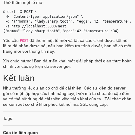
Thử thêm một tổ mới:
$ curl -X POST \

 -H "Content-Type: application/json" \

 -d '{"momma": "lady.sharp.tooth", "eggs": 42, "temperature": 3
 -s http://localhost:3000/nest

Yêu cầu
đã thêm một tổ mới và tất cả các client được kết nối
POST
lẽ ra đã nhận được nó, nếu bạn kiểm tra trình duyệt, bạn sẽ có một
hàng mới với thông tin này.
Xin chúc mừng! Bạn đã triển khai một giải pháp thời gian thực hoàn
chỉnh với các sự kiện do server gửi.
Kết luận
Như thường lệ, dự án có chỗ để cải thiện. Các sự kiện do server
gửi có một tập hợp các tính năng tuyệt vời mà ta chưa đề cập đến
và có thể sử dụng để cải thiện việc triển khai của ta . Tôi chắc chắn
sẽ xem xét cơ chế khôi phục kết nối mà SSE cung cấp.
Tags:
Các tin liên quan