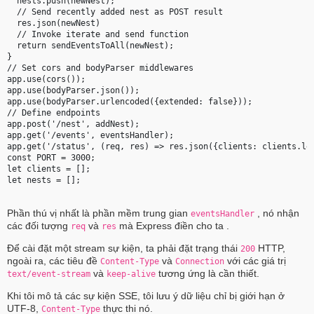
  nests.push(newNest);

  // Send recently added nest as POST result

  res.json(newNest)

  // Invoke iterate and send function

  return sendEventsToAll(newNest);

}

// Set cors and bodyParser middlewares

app.use(cors());

app.use(bodyParser.json());

app.use(bodyParser.urlencoded({extended: false}));

// Define endpoints

app.post('/nest', addNest);

app.get('/events', eventsHandler);

app.get('/status', (req, res) => res.json({clients: clients.len
const PORT = 3000;

let clients = [];

let nests = [];

Phần thú vị nhất là phần mềm trung gian
, nó nhận
eventsHandler
các đối tượng
và
mà Express điền cho ta .
req
res
Để cài đặt một stream sự kiện, ta phải đặt trạng thái
HTTP,
200
ngoài ra, các tiêu đề
và
với các giá trị
Content-Type
Connection
và
tương ứng là cần thiết.
text/event-stream
keep-alive
Khi tôi mô tả các sự kiện SSE, tôi lưu ý dữ liệu chỉ bị giới hạn ở
UTF-8,
thực thi nó.
Content-Type