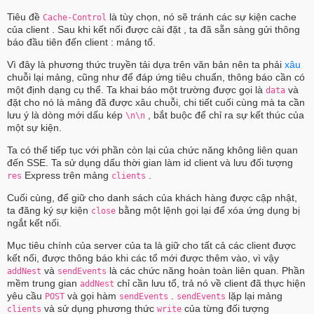
Tiêu đề
là tùy chọn, nó sẽ tránh các sự kiện cache
Cache-Control
của client . Sau khi kết nối được cài đặt , ta đã sẵn sàng gửi thông
báo đầu tiên đến client : mảng tổ.
Vì đây là phương thức truyền tải dựa trên văn bản nên ta phải
xâu
chuỗi lại mảng, cũng như để đáp ứng tiêu chuẩn, thông báo cần có
một định dạng cụ thể. Ta khai báo một trường được gọi là
và
data
đặt cho nó là mảng đã được xâu chuỗi, chi tiết cuối cùng mà ta cần
lưu ý là dòng mới dấu kép
, bắt buộc để chỉ ra sự kết thúc của
\n\n
một sự kiện.
Ta có thể tiếp tục với phần còn lại của chức năng không liên quan
đến SSE. Ta sử dụng dấu thời gian làm id client và lưu đối tượng
Express trên mảng
.
res
clients
Cuối cùng, để giữ cho danh sách của khách hàng được cập nhật,
ta đăng ký sự kiện
bằng một lệnh gọi lại để xóa ứng dụng bị
close
ngắt kết nối.
Mục tiêu chính của server của ta là giữ cho tất cả các client được
kết nối, được thông báo khi các tổ mới được thêm vào, vì vậy
và
là các chức năng hoàn toàn liên quan. Phần
addNest
sendEvents
mềm trung gian
chỉ cần lưu tổ, trả nó về client đã thực hiện
addNest
yêu cầu
và gọi hàm
.
lặp lại mảng
POST
sendEvents
sendEvents
và sử dụng phương thức
của từng đối tượng
clients
write