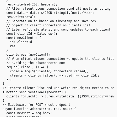
  };

  res.writeHead(200, headers);

  // After client opens connection send all nests as string

  const data = data: ${JSON.stringify(nests)}\n\n;

  res.write(data);

  // Generate an id based on timestamp and save res

  // object of client connection on clients list

  // Later we'll iterate it and send updates to each client

  const clientId = Date.now();

  const newClient = {

    id: clientId,

    res

  };

  clients.push(newClient);

  // When client closes connection we update the clients list

  // avoiding the disconnected one

  req.on('close', () => {

    console.log(${clientId} Connection closed);

    clients = clients.filter(c => c.id !== clientId);

  });

}

// Iterate clients list and use write res object method to send
function sendEventsToAll(newNest) {

  clients.forEach(c => c.res.write(data: ${JSON.stringify(newNe
}

// Middleware for POST /nest endpoint

async function addNest(req, res, next) {

  const newNest = req.body;
