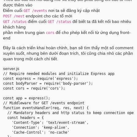
được thêm vào
Điểm cuối
nơi ta sẽ đăng ký cập nhật
GET /events
endpoint cho các tổ mới
POST /nest
điểm cuối
để biết ta đã kết nối bao nhiêu
GET /status
GET /status
khách hàng
phần mềm trung gian
để cho phép kết nối từ ứng dụng front-
cors
end
Đây là cách triển khai hoàn chỉnh, bạn sẽ tìm thấy một số comment
xuyên suốt, nhưng bên dưới đoạn trích, tôi cũng chia nhỏ các phần
quan trọng một cách chi tiết.
server.js
// Require needed modules and initialize Express app

const express = require('express');

const bodyParser = require('body-parser');

const cors = require('cors');

const app = express();

// Middleware for GET /events endpoint

function eventsHandler(req, res, next) {

  // Mandatory headers and http status to keep connection open

  const headers = {

    'Content-Type': 'text/event-stream',

    'Connection': 'keep-alive',

    'Cache-Control': 'no-cache'
