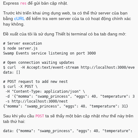
Express
để gửi bản cập nhật.
res
Trước khi triển khai ứng dụng web, ta có thể thử server của bạn
bằng
cURL
để kiểm tra xem server của ta có hoạt động chính xác
hay không.
Đề xuất của tôi là sử dụng Thiết bị terminal có ba tab đang mở:
# Server execution

$ node server.js

# Open connection waiting updates

$ curl  -H Accept:text/event-stream http://localhost:3000/event
# POST request to add new nest

$ curl -X POST \

 -H "Content-Type: application/json" \

 -d '{"momma": "swamp_princess", "eggs": 40, "temperature": 31}
 -s http://localhost:3000/nest

Sau khi yêu cầu
ta sẽ thấy một bản cập nhật như thế này trên
POST
tab thứ hai: