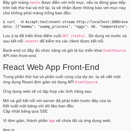
Bây giờ mảng
được điền với một mục, nếu ta đóng giao tiếp
nests
trên tab thứ hai và mở lại, ta sẽ nhận được thông báo với mục này
chứ không phải mảng trống ban đầu:
$ curl  -H Accept:text/event-stream http://localhost:3000/event
Lưu ý ta đã triển khai điểm cuối
. Sử dụng nó trước và
GET /status
sau kết nối
để kiểm tra các client được kết nối.
/events
Back-end có đầy đủ chức năng và giờ là lúc triển khai
EventSource
API trên front-end.
React Web App Front-End
Trong phần thứ hai và phần cuối cùng của dự án, ta sẽ viết một
ứng dụng React đơn giản sử dụng API
.
EventSource
Ứng dụng web sẽ có tập hợp các tính năng sau:
Mở và giữ kết nối với server đã phát triển trước đây của ta
Kết xuất một bảng với dữ liệu ban đầu
Cập nhật bảng qua SSE
Vì đơn giản, thành phần
sẽ chứa tất cả ứng dụng web.
App
App.js