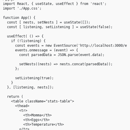
import React, { useState, useEffect } from 'react';

import './App.css';

function App() {

  const [ nests, setNests ] = useState([]);

  const [ listening, setListening ] = useState(false);

  useEffect( () => {

    if (!listening) {

      const events = new EventSource('http://localhost:3000/eve
      events.onmessage = (event) => {

        const parsedData = JSON.parse(event.data);

        setNests((nests) => nests.concat(parsedData));

      };

      setListening(true);

    }

  }, [listening, nests]);

  return (

    <table className="stats-table">

      <thead>

        <tr>

          <th>Momma</th>

          <th>Eggs</th>

          <th>Temperature</th>

        </tr>
