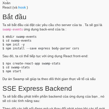
Xoăn
React (và
hook
)
Bắt đầu
Ta sẽ bắt đầu cài đặt các yêu cầu cho server của ta . Ta sẽ gọi là
ứng dụng back-end của ta :
swamp-events
$ mkdir swamp-events

$ cd swamp-events

$ npm init -y

Sau đó, ta có thể tiếp tục với ứng dụng React front-end:
$ npx create-react-app swamp-stats

$ cd swamp-stats

Dự án Swamp sẽ giúp ta theo dõi thời gian thực về tổ cá sấu
SSE Express Backend
Ta sẽ bắt đầu phát triển phần backend của ứng dụng của bạn , nó
sẽ có các tính năng sau:
Theo dõi các kết nối đang mở và thay đổi phát sóng khi các tổ mới