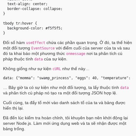
  text-align: center;

  border-collapse: collapse;

}

tbody tr:hover {

  background-color: #f5f5f5;

Đối số hàm
chứa các phần quan trọng. Ở đó, ta thể hiện
useEffect
một đối tượng
với điểm cuối của server của ta và sau
EventSource
đó ta khai báo một phương thức
nơi ta phân tích cú
onmessage
pháp thuộc tính
của sự kiện.
data
Không giống như sự kiện
như thế này…
cURL
… Bây giờ ta có sự kiện như một đối tượng, ta lấy thuộc tính
data
và phân tích cú pháp nó tạo ra một đối tượng JSON hợp lệ.
Cuối cùng, ta đẩy tổ mới vào danh sách tổ của ta và bảng được
hiển thị lại.
Đã đến lúc kiểm tra hoàn chỉnh, tôi khuyên bạn nên khởi động lại
server Node.js. Làm mới ứng dụng web và ta sẽ nhận được một
bảng trống.