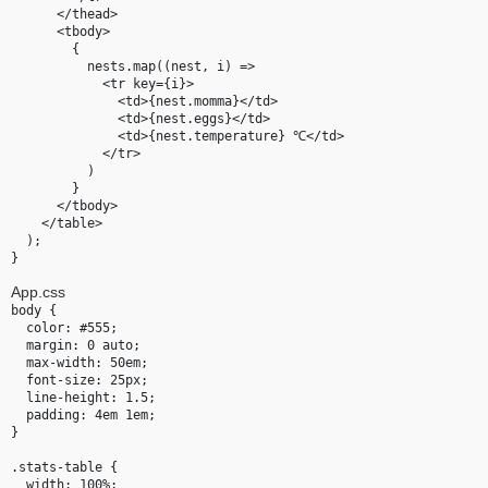
      </thead>

      <tbody>

        {

          nests.map((nest, i) =>

            <tr key={i}>

              <td>{nest.momma}</td>

              <td>{nest.eggs}</td>

              <td>{nest.temperature} ℃</td>

            </tr>

          )

        }

      </tbody>

    </table>

  );

App.css
body {

  color: #555;

  margin: 0 auto;

  max-width: 50em;

  font-size: 25px;

  line-height: 1.5;

  padding: 4em 1em;

}

.stats-table {

  width: 100%;
