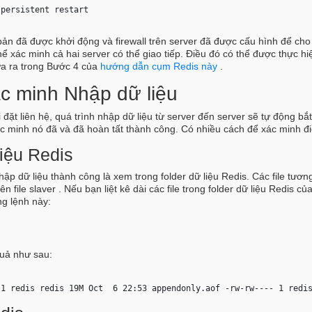
-persistent restart 
ản đã được khởi động và firewall trên server đã được cấu hình để ch
hể xác minh cả hai server có thể giao tiếp. Điều đó có thể được thực hi
a ra trong Bước 4 của
hướng dẫn cụm Redis này
.
c minh Nhập dữ liệu
 đặt liên hệ, quá trình nhập dữ liệu từ server đến server sẽ tự động bắ
c minh nó đã và đã hoàn tất thành công. Có nhiều cách để xác minh đi
iệu Redis
ập dữ liệu thành công là xem trong folder dữ liệu Redis. Các file tương
rên file slaver . Nếu bạn liệt kê dài các file trong folder dữ liệu Redis củ
ng lệnh này:
 
uả như sau:
 1 redis redis 19M Oct  6 22:53 appendonly.aof -rw-rw---- 1 redi