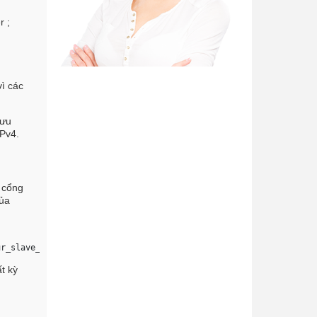
r ;
vì các
lưu
IPv4.
 cổng
của
ur_slave_ip_address --dport 6379 -j ACCEPT
 . . . 
t kỳ