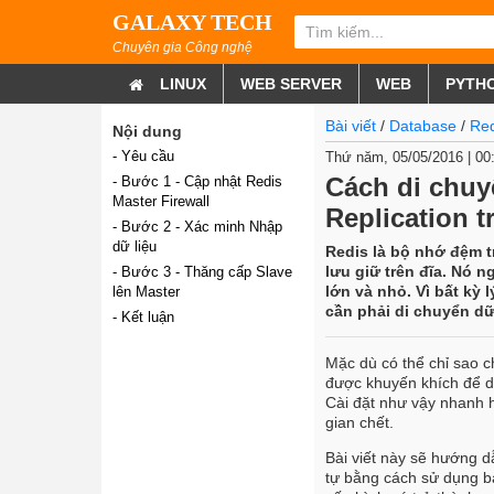
GALAXY TECH
Chuyên gia Công nghệ
LINUX
WEB SERVER
WEB
PYTH
Bài viết
/
Database
/
Red
Nội dung
- Yêu cầu
Thứ năm, 05/05/2016 | 0
Cách di chuy
- Bước 1 - Cập nhật Redis
Master Firewall
Replication t
- Bước 2 - Xác minh Nhập
dữ liệu
Redis là bộ nhớ đệm 
lưu giữ trên đĩa. Nó 
- Bước 3 - Thăng cấp Slave
lớn và nhỏ. Vì bất kỳ
lên Master
cần phải di chuyển dữ
- Kết luận
Mặc dù có thể chỉ sao c
được khuyến khích để di
Cài đặt như vậy nhanh hơ
gian chết.
Bài viết này sẽ hướng d
tự bằng cách sử dụng bả