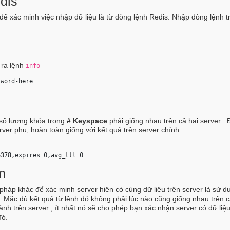
dis
ể xác minh việc nhập dữ liệu là từ dòng lệnh Redis. Nhập dòng lệnh t
 ra lệnh
info
sword-here
 số lượng khóa trong
# Keyspace
phải giống nhau trên cả hai server . 
rver phụ, hoàn toàn giống với kết quả trên server chính.
6378,expires=0,avg_ttl=0 
m
háp khác để xác minh server hiện có cùng dữ liệu trên server là sử d
 Mặc dù kết quả từ lệnh đó không phải lúc nào cũng giống nhau trên c
hành trên server , ít nhất nó sẽ cho phép bạn xác nhận server có dữ li
đó.