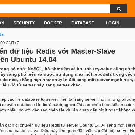
ON
SECURITY
DOCKER
DATABASE
LOGIN
is
0:00 GMT+7
ển dữ liệu Redis với Master-Slave
rên Ubuntu 14.04
trong bộ nhớ, NoSQL, bộ nhớ đệm và lưu trữ key-value cũng có 
ngày càng phổ biến và được sử dụng như một repodata trong các
 lý do nào, chẳng hạn như chuyển đổi sang một server mạnh hơn, 
 liệu đó từ server này sang server khác.
hép các file database từ server hiện tại sang server mới, nhưng phươ
 chuyển database Redis là sử dụng cài đặt sao chép theo kiểu master-
n nhiều so với việc sao chép file và liên quan đến rất ít hoặc không c
ẫn cách di chuyển dữ liệu Redis từ server Ubuntu 14.04 sang một serv
n sao master-slave. Điều này liên quan đến việc cài đặt một server R