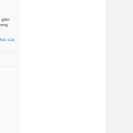
 giản.
lượng
hác của