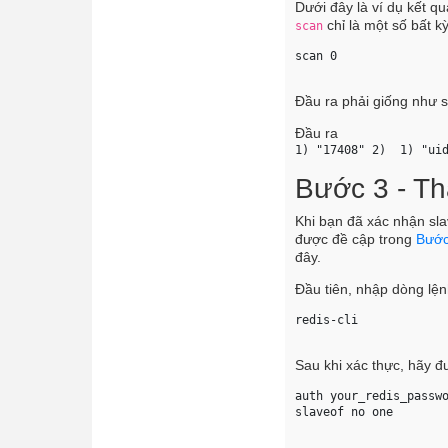
Dưới đây là ví dụ kết q
chỉ là một số bất k
scan
scan 0 
Đầu ra phải giống như s
Đầu ra
1) "17408" 2)  1) "ui
Bước 3 - Th
Khi bạn đã xác nhận sla
được đề cập trong
Bước
đây.
Đầu tiên, nhập dòng lệnh
redis-cli 
Sau khi xác thực, hãy đ
auth 
your_redis_passw
slaveof no one 