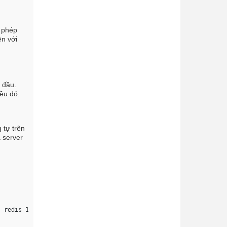
o phép
ện với
t đầu.
ều đó.
 tự trên
a server
s redis 13M Oct  6 22:53 dump.rdb 