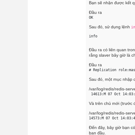
Bạn sẽ nhận được kết q
Đầu ra
OK 
Sau đó, sử dụng lệnh
i
info 
Đầu ra có liên quan tr
rằng slaver bây giờ là c
Đầu ra
# Replication 
role:ma
Sau đó, một mục nhập du
/var/log/redis/redis-serv
 14613:M 07 Oct 14:03
Và trên chủ mới (trước đ
/var/log/redis/redis-serv
14573:M 07 Oct 14:03:
Đến đây, bây giờ bạn có
ban đầu.