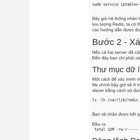
sudo service iptables
Bây giờ hệ thống nhân b
lưu lượng Redis, ta có t
các hướng dẫn được đư
Bước 2 - Xá
Nếu cả hai server đã cài
Đến đây bạn chỉ phải xá
Thư mục dữ l
Một cách để xác minh nh
file chính bây giờ sẽ ở t
slaver bằng cách sử dụ
ls -lh /var/lib/redis
Bạn sẽ nhận được kết q
Đầu ra
 total 32M -rw-r-----