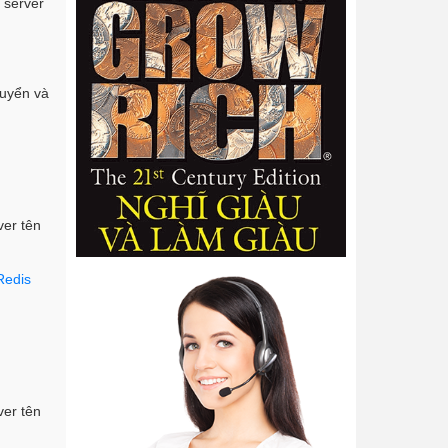
h server
huyển và
ver tên
 Redis
ver tên