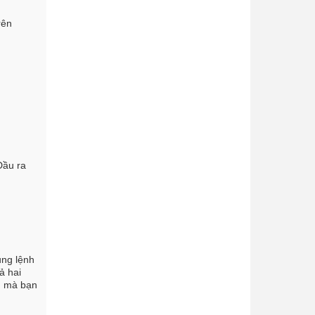
rên
Đầu ra
ụng lệnh
ả hai
ệu mà bạn