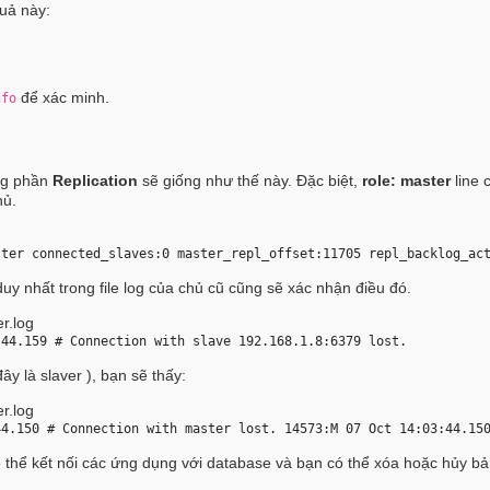
uả này:
để xác minh.
nfo
ong phần
Replication
sẽ giống như thế này. Đặc biệt,
role: master
line 
hủ.
ster
 connected_slaves:0 master_repl_offset:11705 repl_backlog_ac
y nhất trong file log của chủ cũ cũng sẽ xác nhận điều đó.
er.log
:44.159 # Connection with slave 192.168.1.8:6379 lost. 
ây là slaver ), bạn sẽ thấy:
er.log
44.150 # Connection with master lost. 14573:M 07 Oct 14:03:44.15
 thể kết nối các ứng dụng với database và bạn có thể xóa hoặc hủy bả