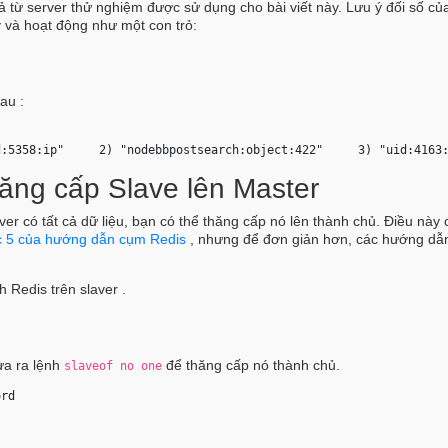
uả từ server thử nghiệm được sử dụng cho bài viết này. Lưu ý đối số củ
ỳ và hoạt động như một con trỏ:
au :
d:5358:ip"     2) "nodebbpostsearch:object:422"     3) "uid:4163
ăng cấp Slave lên Master
ver có tất cả dữ liệu, bạn có thể thăng cấp nó lên thành chủ. Điều này
 5 của hướng dẫn cụm Redis
, nhưng để đơn giản hơn, các hướng dẫ
 Redis trên slaver .
ưa ra lệnh
để thăng cấp nó thành chủ.
slaveof no one
ord