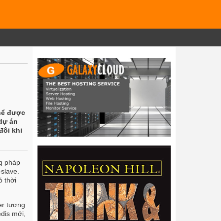
thể được
 dự án
đôi khi
ng pháp
slave.
ó thời
er tương
edis mới,