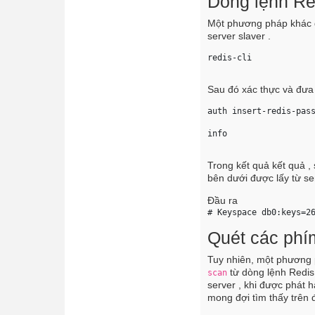
Dòng lệnh Re
Một phương pháp khác đ
server slaver .
redis-cli 
Sau đó xác thực và đưa
auth 
insert-redis-pas
info 
Trong kết quả kết quả ,
bên dưới được lấy từ se
Đầu ra
# Keyspace db0:keys=2
Quét các phí
Tuy nhiên, một phương p
từ dòng lệnh Redis.
scan
server , khi được phát 
mong đợi tìm thấy trên 