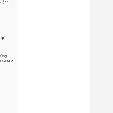
a lệnh
:ip"     4) "user:15682"     5) "user:1635"     6) "nodebbpostse
 cũng
n cũng ở