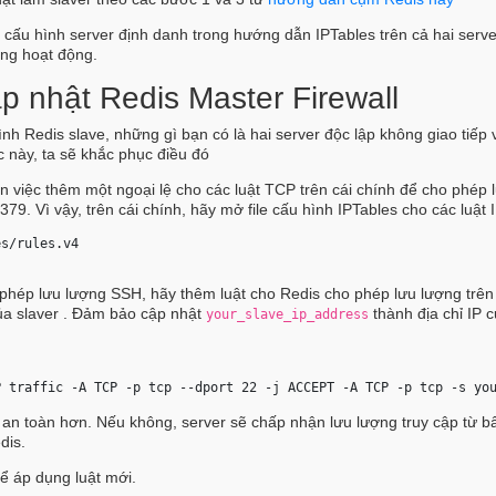
ấu hình server định danh trong hướng dẫn IPTables trên cả hai serve
ng hoạt động.
p nhật Redis Master Firewall
ình Redis slave, những gì bạn có là hai server độc lập không giao tiếp 
ớc này, ta sẽ khắc phục điều đó
ến việc thêm một ngoại lệ cho các luật TCP trên cái chính để cho phép 
79. Vì vậy, trên cái chính, hãy mở file cấu hình IPTables cho các luật 
es/rules.v4 
 phép lưu lượng SSH, hãy thêm luật cho Redis cho phép lưu lượng trên
của slaver . Đảm bảo cập nhật
thành địa chỉ IP 
your_slave_ip_address
P traffic -A TCP -p tcp --dport 22 -j ACCEPT 
-A TCP -p tcp -s yo
 an toàn hơn. Nếu không, server sẽ chấp nhận lưu lượng truy cập từ bấ
dis.
để áp dụng luật mới.