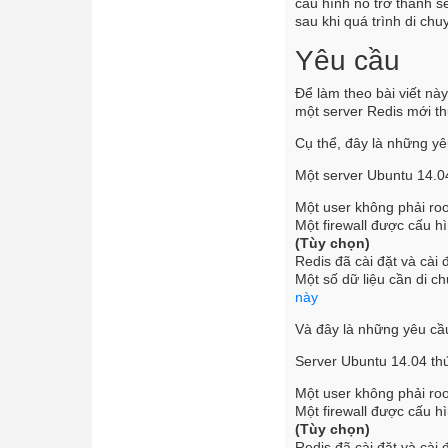
cấu hình nó trở thành se
sau khi quá trình di chu
Yêu cầu
Để làm theo bài viết nà
một server Redis mới thứ
Cụ thể, đây là những yê
Một server Ubuntu 14.04
Một user không phải roo
Một firewall được cấu 
(Tùy chọn)
Redis đã cài đặt và cài
Một số dữ liệu cần di c
này
Và đây là những yêu cầu
Server Ubuntu 14.04 thứ
Một user không phải roo
Một firewall được cấu 
(Tùy chọn)
Redis đã cài đặt và cài