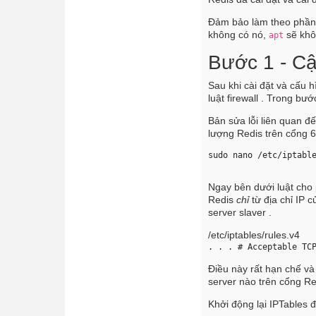
Đảm bảo làm theo phần c
không có nó,
sẽ khô
apt
Bước 1 - Cậ
Sau khi cài đặt và cấu h
luật firewall . Trong bư
Bản sửa lỗi liên quan đ
lượng Redis trên cổng 63
sudo nano /etc/iptabl
Ngay bên dưới luật cho
Redis
chỉ
từ địa chỉ IP 
server slaver .
/etc/iptables/rules.v4
. . . # Acceptable TC
Điều này rất hạn chế và
server nào trên cổng Re
Khởi động lại IPTables 