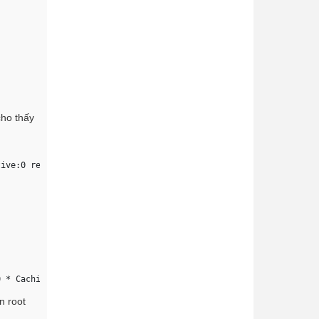
cho thấy
tive:0 repl_backlog_size:1048576 repl_backlog_first_byte_offset:
0 * Caching the disconnected master state. 14573:M 07 Oct 14:03:
n root