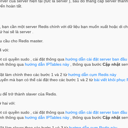
rver của server hiện tại (tức là server ), sau đó thăng cấp server thàn
yển hoàn tất.
y, bạn cần một server Redis chính với dữ liệu bạn muốn xuất hoặc di c
 hai sẽ là server .
u cầu cho Redis master.
 với:
t có quyền sudo , cài đặt thông qua
hướng dẫn cài đặt server ban đầu
hình thông qua
hướng dẫn IPTables này
, thông qua bước
Cập nhật
ser
 đặt làm chính theo các bước 1 và 2 từ
hướng dẫn cụm Redis này
huyển mà bạn có thể cài đặt theo các bước 1 và 2 từ
bài viết khôi phục
 để trở thành slaver của Redis.
 hai với:
t có quyền sudo , cài đặt thông qua
hướng dẫn cài đặt server ban đầu
hình thông qua
hướng dẫn IPTables này
, thông qua bước
Cập nhật
ser
 đặt làm slaver theo các bước 1 và 3 từ
hướng dẫn cụm Redis này