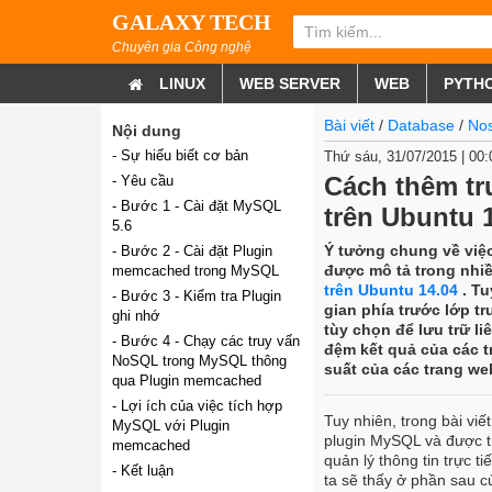
GALAXY TECH
Chuyên gia Công nghệ
LINUX
WEB SERVER
WEB
PYTH
Bài viết
/
Database
/
Nos
Nội dung
- Sự hiểu biết cơ bản
Thứ sáu, 31/07/2015 | 0
Cách thêm t
- Yêu cầu
- Bước 1 - Cài đặt MySQL
trên Ubuntu 
5.6
Ý tưởng chung về việ
- Bước 2 - Cài đặt Plugin
được mô tả trong nhiề
memcached trong MySQL
trên Ubuntu 14.04
. Tu
- Bước 3 - Kiểm tra Plugin
gian phía trước lớp t
ghi nhớ
tùy chọn để lưu trữ l
- Bước 4 - Chạy các truy vấn
đệm kết quả của các t
NoSQL trong MySQL thông
suất của các trang we
qua Plugin memcached
- Lợi ích của việc tích hợp
Tuy nhiên, trong bài vi
MySQL với Plugin
plugin MySQL và được t
memcached
quản lý thông tin trực 
- Kết luận
ta sẽ thấy ở phần sau củ