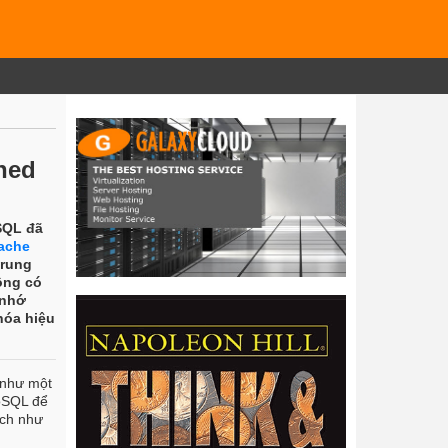
hed
SQL đã
ache
trung
ông có
 nhớ
hóa hiệu
t như một
NoSQL để
ích như