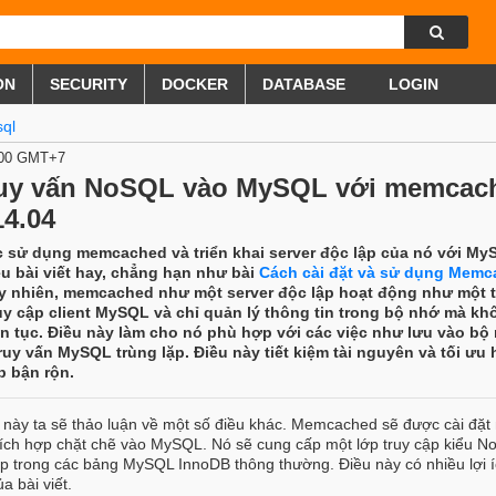
ON
SECURITY
DOCKER
DATABASE
LOGIN
ql
0:00 GMT+7
ruy vấn NoSQL vào MySQL với memcac
14.04
c sử dụng memcached và triển khai server độc lập của nó với My
u bài viết hay, chẳng hạn như bài
Cách cài đặt và sử dụng Memc
y nhiên, memcached như một server độc lập hoạt động như một 
ruy cập client MySQL và chỉ quản lý thông tin trong bộ nhớ mà kh
iên tục. Điều này làm cho nó phù hợp với các việc như lưu vào bộ
ruy vấn MySQL trùng lặp. Điều này tiết kiệm tài nguyên và tối ưu 
b bận rộn.
ết này ta sẽ thảo luận về một số điều khác. Memcached sẽ được cài đặ
ích hợp chặt chẽ vào MySQL. Nó sẽ cung cấp một lớp truy cập kiểu 
tiếp trong các bảng MySQL InnoDB thông thường. Điều này có nhiều lợi 
a bài viết.