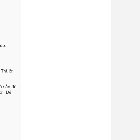
 đó:
Trả lời
có sẵn để
ới. Để