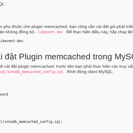
SQL:
n phụ thuộc cho plugin memcached, bạn cũng cần cài đặt gói phát triể
kiện không đồng bộ -
. Để thực hiện điều này, hãy chạy lệ
libevent-dev
libevent-dev 
ài đặt Plugin memcached trong My
nh cài đặt plugin memcached, trước tiên bạn phải thực hiện các truy vấ
. Khởi động client MySQL:
sql/innodb_memcached_config.sql
word :
ql/innodb_memcached_config.sql; 