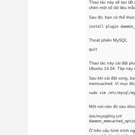
Thao tác này sẽ tạo tất 
chèn một số dữ liệu mẫ
Sau đó, bạn có thể thự
install plugin daemon
Thoát phiên MySQL:
quit 
Thao tác này cài đặt p
Ubuntu 14.04. Tệp này c
Sau khi cài đặt xong, b
memcached. Vì mục đích
sudo vim /etc/mysql/m
Một nơi nào đó sau dò
/etc/mysql/my.cnf
daemon_memcached_opti
Ở trên cấu hình trình n