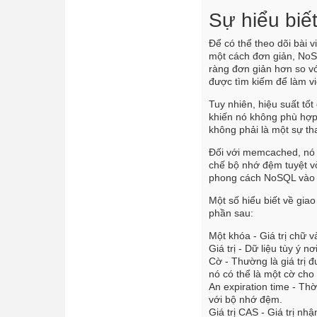
Sự hiểu biế
Để có thể theo dõi bài 
một cách đơn giản, NoSQ
ràng đơn giản hơn so vớ
được tìm kiếm để làm việ
Tuy nhiên, hiệu suất t
khiến nó không phù hợp 
không phải là một sự t
Đối với memcached, nó c
chế bộ nhớ đệm tuyệt vời
phong cách NoSQL vào 
Một số hiểu biết về gi
phần sau:
Một
khóa
- Giá trị chữ 
Giá trị
- Dữ liệu tùy ý nơi
Cờ
- Thường là giá trị đ
nó có thể là một cờ cho
An
expiration time
- Thờ
với bộ nhớ đệm.
Giá trị CAS
-
Giá trị
nhận