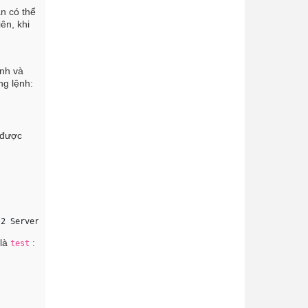
ạn có thể
ên, khi
ệnh và
ng lệnh:
 được
 2 Server version: 5.6.25 MySQL Community Server (GPL) ... 
 là
:
test