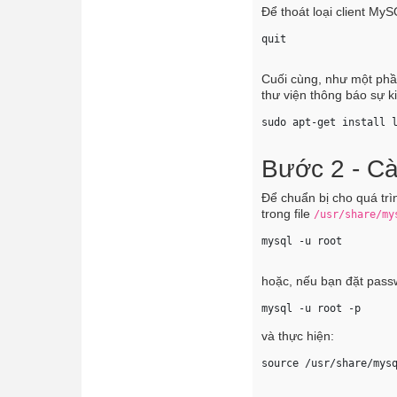
Để thoát loại client My
quit 
Cuối cùng, như một phầ
thư viện thông báo sự 
sudo apt-get install 
Bước 2 - C
Để chuẩn bị cho quá trì
trong file
/usr/share/my
mysql -u root 
hoặc, nếu bạn đặt pass
mysql -u root -p 
và thực hiện:
source /usr/share/mys