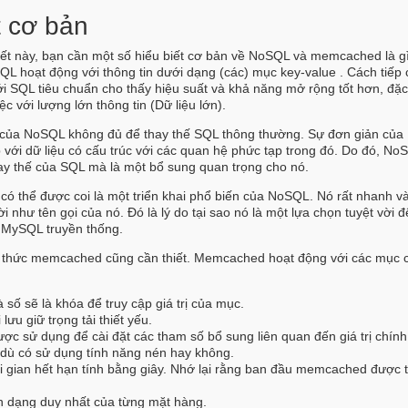
t cơ bản
viết này, bạn cần một số hiểu biết cơ bản về NoSQL và memcached là gì
L hoạt động với thông tin dưới dạng (các) mục key-value . Cách tiếp 
i SQL tiêu chuẩn cho thấy hiệu suất và khả năng mở rộng tốt hơn, đặc
c với lượng lớn thông tin (Dữ liệu lớn).
ốt của NoSQL không đủ để thay thế SQL thông thường. Sự đơn giản củ
với dữ liệu có cấu trúc với các quan hệ phức tạp trong đó. Do đó, No
hay thế của SQL mà là một bổ sung quan trọng cho nó.
ó thể được coi là một triển khai phổ biến của NoSQL. Nó rất nhanh v
 như tên gọi của nó. Đó là lý do tại sao nó là một lựa chọn tuyệt vời 
MySQL truyền thống.
ao thức memcached cũng cần thiết. Memcached hoạt động với các mục 
và số sẽ là khóa để truy cập
giá trị
của mục.
 lưu giữ trọng tải thiết yếu.
ược sử dụng để cài đặt các tham số bổ sung liên quan đến giá trị chính
 dù có sử dụng tính năng nén hay không.
i gian hết hạn tính bằng giây. Nhớ lại rằng ban đầu memcached được t
 dạng duy nhất của từng mặt hàng.