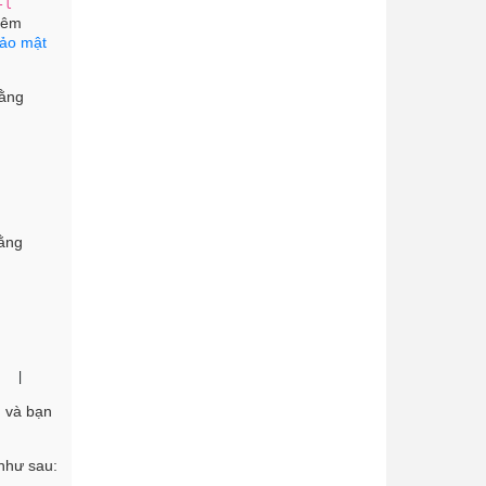
-l
hiêm
 bảo mật
bằng
bằng
   | 
n và bạn
 như sau: