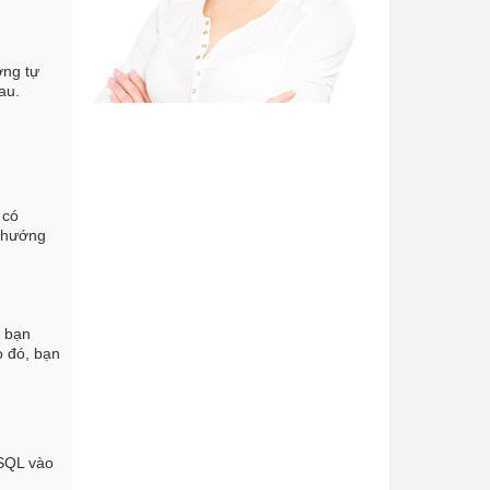
ơng tự
au.
 có
o hướng
à bạn
o đó, bạn
ySQL vào