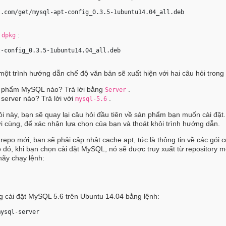
l.com/get/mysql-apt-config_0.3.5-1ubuntu14.04_all.deb 
i
:
dpkg
t-config_0.3.5-1ubuntu14.04_all.deb 
 một trình hướng dẫn chế độ văn bản sẽ xuất hiện với hai câu hỏi trong
 phẩm MySQL nào? Trả lời bằng
.
Server
server nào? Trả lời với
.
mysql-5.6
hỏi này, bạn sẽ quay lại câu hỏi đầu tiên về sản phẩm bạn muốn cài đặt. 
i cùng, để xác nhận lựa chọn của bạn và thoát khỏi trình hướng dẫn.
po mới, bạn sẽ phải cập nhật cache apt, tức là thông tin về các gói 
o đó, khi bạn chọn cài đặt MySQL, nó sẽ được truy xuất từ repository m
hãy chạy lệnh:
g cài đặt MySQL 5.6 trên Ubuntu 14.04 bằng lệnh:
mysql-server 