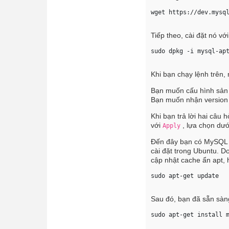
wget https://dev.mysq
Tiếp theo, cài đặt nó vớ
sudo dpkg -i mysql-ap
Khi bạn chạy lệnh trên,
Bạn muốn cấu hình sản
Bạn muốn nhận version 
Khi bạn trả lời hai câu 
với
, lựa chọn dướ
Apply
Đến đây bạn có MySQL re
cài đặt trong Ubuntu. D
cập nhật cache ẩn apt, 
sudo apt-get update 
Sau đó, bạn đã sẵn sàn
sudo apt-get install 