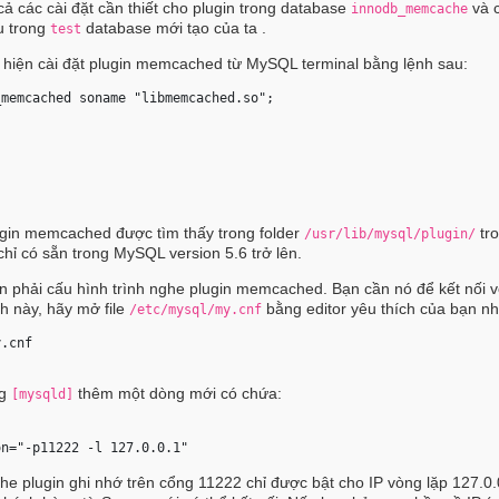
cả các cài đặt cần thiết cho plugin trong database
và 
innodb_memcache
u trong
database mới tạo của ta .
test
c hiện cài đặt plugin memcached từ MySQL terminal bằng lệnh sau:
_memcached soname "libmemcached.so"; 
lugin memcached được tìm thấy trong folder
tr
/usr/lib/mysql/plugin/
hỉ có sẵn trong MySQL version 5.6 trở lên.
ạn phải cấu hình trình nghe plugin memcached. Bạn cần nó để kết nối v
 này, hãy mở file
bằng editor yêu thích của bạn n
/etc/mysql/my.cnf
y.cnf 
ng
thêm một dòng mới có chứa:
[mysqld]
on="-p11222 -l 127.0.0.1" 
ghe plugin ghi nhớ trên cổng 11222 chỉ được bật cho IP vòng lặp 127.0.