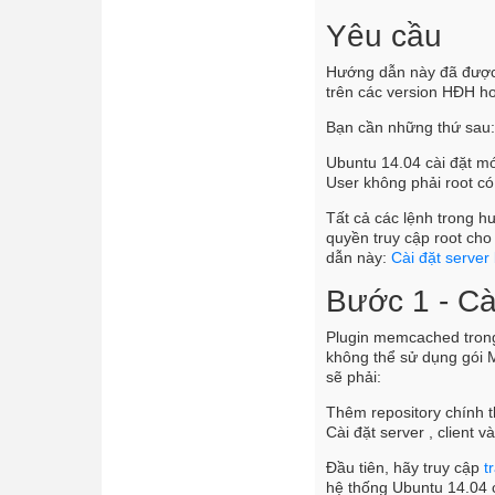
Yêu cầu
Hướng dẫn này đã được 
trên các version HĐH ho
Bạn cần những thứ sau
Ubuntu 14.04 cài đặt m
User không phải root c
Tất cả các lệnh trong 
quyền truy cập root cho
dẫn này:
Cài đặt server
Bước 1 - Cà
Plugin memcached trong
không thể sử dụng gói M
sẽ phải:
Thêm repository chính
Cài đặt server , client 
Đầu tiên, hãy truy cập
t
hệ thống Ubuntu 14.04 c