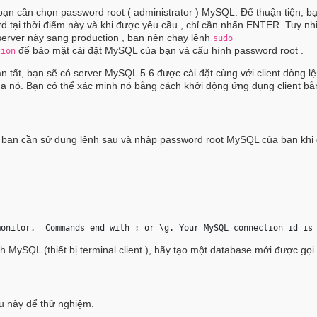
 bạn cần chọn password root ( administrator ) MySQL. Để thuận tiện, b
 tại thời điểm này và khi được yêu cầu , chỉ cần nhấn ENTER. Tuy nhi
server này sang production , bạn nên chạy lệnh
sudo
để bảo mật cài đặt MySQL của bạn và cấu hình password root .
tion
àn tất, bạn sẽ có server MySQL 5.6 được cài đặt cùng với client dòng l
của nó. Bạn có thể xác minh nó bằng cách khởi động ứng dụng client bằ
 bạn cần sử dụng lệnh sau và nhập password root MySQL của bạn khi
monitor.  Commands end with ; or \g. Your MySQL connection id is
h MySQL (thiết bị terminal client ), hãy tạo một database mới được gọi
 
u này để thử nghiệm.