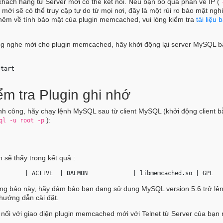
khách hàng từ Server mới có thể kết nối. Nếu bạn bỏ qua phần về IP (
 mới sẽ có thể truy cập tự do từ mọi nơi, đây là một rủi ro bảo mật ng
thêm về tính bảo mật của plugin memcached, vui lòng kiểm tra
tài liệu
ắng nghe mới cho plugin memcached, hãy khởi động lại server MySQL 
start 
ểm tra Plugin ghi nhớ
nh công, hãy chạy lệnh MySQL sau từ client MySQL (khởi động client 
):
ql -u root -p
 sẽ thấy trong kết quả :
        | 
ACTIVE
  | DAEMON             | libmemcached.so | GPL  
ng báo này, hãy đảm bảo bạn đang sử dụng MySQL version 5.6 trở lê
hướng dẫn cài đặt.
 nối với giao diện plugin memcached mới với Telnet từ Server của bạn