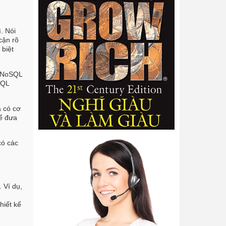
. Nói
cận rõ
 biệt
a NoSQL
SQL
à có cơ
để đưa
có các
. Ví dụ,
hiết kế