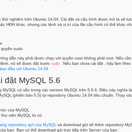
thử nghiệm trên Ubuntu 14.04. Cài đặt và cấu hình được mô tả sẽ tư
ặc HĐH khác, nhưng các lệnh và vị trí của file cấu hình có thể khác nh
:
ới
ó quyền sudo
hướng dẫn này phải được chạy với quyền user không phải root. Nếu cần
 lệnh, nó sẽ được đặt trước
. Nếu bạn chưa cài đặt , hãy làm the
sudo
 ban đầu với Ubuntu 14.04
.
i đặt MySQL 5.6
 MySQL có sẵn trong các version MySQL trên 5.6.6. Điều này nghĩa l
ySQL (phiên bản 5.5) từ repository Ubuntu 14.04 tiêu chuẩn. Thay và
 thức của MySQL
và thư viện MySQL từ nó
rang repository apt của MySQL
và download gói sẽ thêm repository M
ủa bạn. Bạn có thể download gói trực tiếp trên Server của bạn :