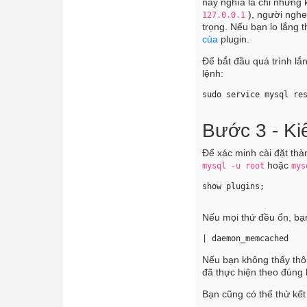
này nghĩa là chỉ những 
), người nghe
127.0.0.1
trọng. Nếu bạn lo lắng 
của
plugin.
Để bắt đầu quá trình l
lệnh:
sudo service mysql re
Bước 3 - Ki
Để xác minh cài đặt thà
hoặc
mysql -u root
mys
show plugins; 
Nếu mọi thứ đều ổn, bạn
| daemon_memcached   
Nếu bạn không thấy thô
đã thực hiện theo đúng 
Bạn cũng có thể thử kết