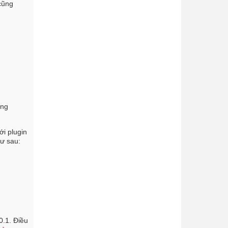
cũng
ong
ới plugin
hư sau:
0.1. Điều