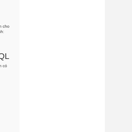
n cho
nh:
SQL
n có